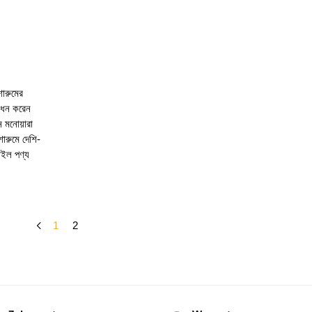
শোরুমের
বোধন করেন
ন মনোয়ারা
োরুমে দেশি-
াইল পণ্য
1
2