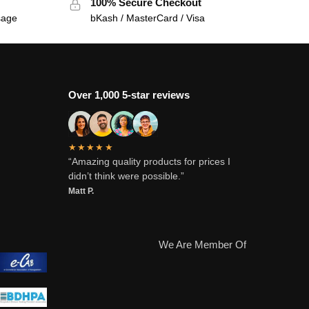
100% Secure Checkout
sage
bKash / MasterCard / Visa
Over 1,000 5-star reviews
★★★★★
“Amazing quality products for prices I
didn’t think were possible.”
Matt P.
We Are Member Of