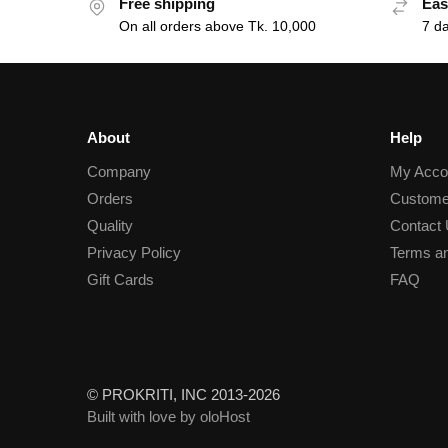
Free shipping
Eas
On all orders above Tk. 10,000
7 d
About
Help
Company
My Acco
Orders
Custome
Quality
Contact
Privacy Policy
Terms an
Gift Cards
FAQ
© PROKRITI, INC 2013-2026
Built with love by oloHost