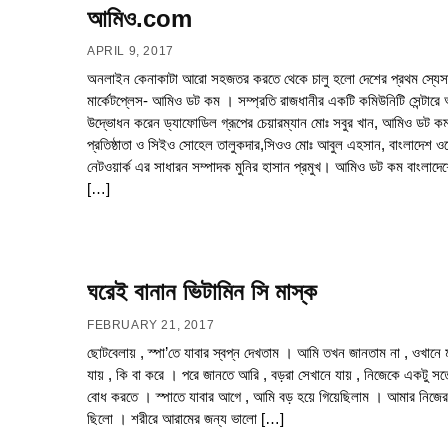
আমিও.com
APRIL 9, 2017
অনলাইন কেনাকাটা আরো সহজতর করতে থেকে চালু হলো দেশের প্রথম স্যেস
মার্কেটপ্লেস- আমিও ডট কম । সম্প্রতি রাজধানীর একটি কমিউনিটি সেন্টারে অ
উদ্ভোধন করেন ড্যাফোডিল গ্রূপের চেয়ারম্যান মোঃ সবুর খান, আমিও ডট ক
প্রতিষ্ঠাতা ও সিইও সোহেল তালুকদার,সিওও মোঃ আবুল এহসান, বাংলাদেশ ওপ
নেটওয়ার্ক এর সাধারন সম্পাদক মুনির হাসান প্রমুখ। আমিও ডট কম বাংলাদেশ
[…]
ঘরেই বানান ভিটামিন সি মাস্ক
FEBRUARY 21, 2017
ছোটবেলায় , স্পা’তে যাবার স্বপ্ন দেখতাম । আমি তখন জানতাম না , ওখানে 
যায় , কি বা করে । পরে জানতে আরি , বড়রা সেখানে যায় , নিজেকে একটু স
বোধ করতে । স্পাতে যাবার আগে , আমি বড় হয়ে গিয়েছিলাম । আমার নিজে
ছিলো । শরীরে আরামের জন্য ভালো […]