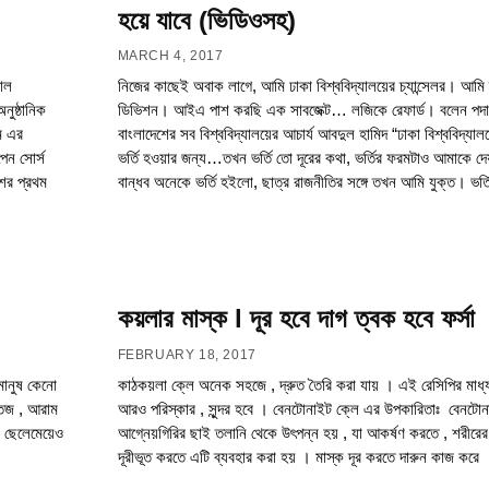
হয়ে যাবে (ভিডিওসহ)
MARCH 4, 2017
াল
নিজের কাছেই অবাক লাগে, আমি ঢাকা বিশ্ববিদ্যালয়ের চ্যান্সেলর। আমি ম্
নুষ্ঠানিক
ডিভিশন। আইএ পাশ করছি এক সাবজেক্ট… লজিকে রেফার্ড। বলেন পদা
ম এর
বাংলাদেশের সব বিশ্ববিদ্যালয়ের আচার্য আবদুল হামিদ “ঢাকা বিশ্ববিদ্
েন সোর্স
ভর্তি হওয়ার জন্য…তখন ভর্তি তো দূরের কথা, ভর্তির ফরমটাও আমাকে দে
ের প্রথম
বান্ধব অনেকে ভর্তি হইলো, ছাত্র রাজনীতির সঙ্গে তখন আমি যুক্ত। ভর
কয়লার মাস্ক l দূর হবে দাগ ত্বক হবে ফর্সা
FEBRUARY 18, 2017
মানুষ কেনো
কাঠকয়লা ক্লে অনেক সহজে , দ্রুত তৈরি করা যায় । এই রেসিপির মাধ
তেজ , আরাম
আরও পরিস্কার , সুন্দর হবে । বেনটোনাইট ক্লে এর উপকারিতাঃ বেনটোন
র ছেলেমেয়েও
আগ্নেয়গিরির ছাই তলানি থেকে উৎপন্ন হয় , যা আকর্ষণ করতে , শরীরের ব
দূরীভূত করতে এটি ব্যবহার করা হয় । মাস্ক দূর করতে দারুন কাজ করে