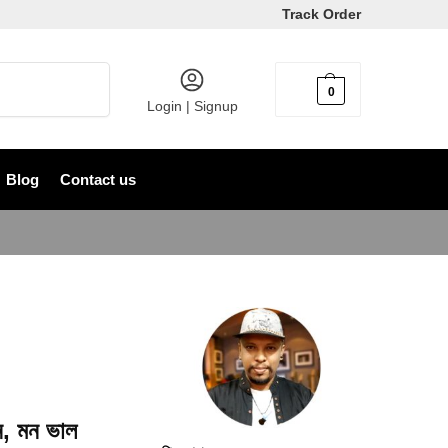
Track Order
Search
0
৳
0
Login | Signup
Blog
Contact us
ুন, মন ভাল