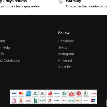
y 7 days returns
Warranty
ays money back guarantee
Offered in the country of u
Follow
unt
Facebook
r Help
Twitter
 Us
Instagram
d Conditions
Pinterest
Youtube