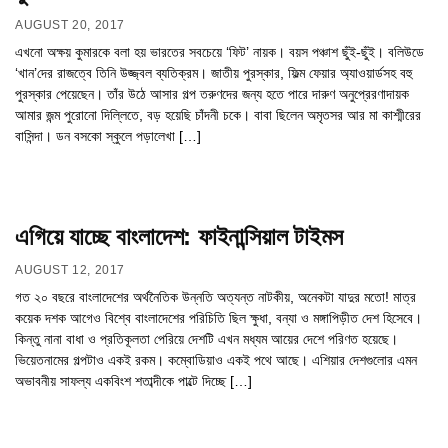
AUGUST 20, 2017
এখনো অক্ষয় কুমারকে বলা হয় ভারতের সবচেয়ে ‘ফিট’ নায়ক। বয়স পঞ্চাশ ছুঁই-ছুঁই। বলিউডে
‘খান’দের রাজত্বে তিনি উজ্জ্বল ব্যতিক্রম। জাতীয় পুরস্কার, ফিল্ম ফেয়ার অ্যাওয়ার্ডসহ বহু
পুরস্কার পেয়েছেন। তাঁর উঠে আসার গল্প তরুণদের জন্য হতে পারে দারুণ অনুপ্রেরণাদায়ক
আমার জন্ম পুরোনো দিল্লিতে, বড় হয়েছি চাঁদনী চকে। বাবা ছিলেন অমৃতসর আর মা কাশ্মীরের
বাসিন্দা। ডন বসকো স্কুলে পড়ালেখা […]
এগিয়ে যাচ্ছে বাংলাদেশ: ফাইনান্সিয়াল টাইমস
AUGUST 12, 2017
গত ২০ বছরে বাংলাদেশের অর্থনৈতিক উন্নতি অত্যন্ত নাটকীয়, অনেকটা যাদুর মতো! মাত্র
কয়েক দশক আগেও বিশ্বে বাংলাদেশের পরিচিতি ছিল ক্ষুধা, বন্যা ও মঙ্গাপিড়ীত দেশ হিসেবে।
কিন্তু নানা বাধা ও প্রতিকূলতা পেরিয়ে দেশটি এখন মধ্যম আয়ের দেশে পরিণত হয়েছে।
ভিয়েতনামের গল্পটাও একই রকম। কম্বোডিয়াও একই পথে আছে। এশিয়ার দেশগুলোর এমন
অভাবনীয় সাফল্য একবিংশ শতাব্দীকে পাল্টে দিচ্ছে […]