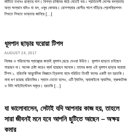
মাটিতে তখনও রক্তের দাগ। বিপন্ন চাষিদের মাঠে যেতেই ভয়। প্রতিবেশী দেশের বদন্যতায়
অন্ন সংস্থান যদিও বা হল, ওষুধ কোথায়। রোগশয্যার রোগীর পাশে দাঁড়িয়ে প্রেসক্রিপশন
লিখতে লিখতে ডাক্তার জানিয়ে […]
ধূমপান ছাড়ার ঘরোয়া টিপস
AUGUST 24, 2017
নিজের ও পরিবেশের স্বাস্থ্যের জন্যই ধূমপান ছে়ড়ে দেওয়া উচিত। ধূমপান ছাড়তে চাইছেন
পারছেন না। অনেক চেষ্টা করেও ব্যর্থ হয়েছেন অনেকে। তাদের জন্য এই ধূমপান ছাড়ার ঘরোয়া
টিপস ১. হরিতকি আয়ুর্বেদিক বিজ্ঞানে ত্রিফলা নামে পরিচিত তিনটি ফলের একটি হল হরতকি।
নানা গুণ রয়েছে হরিতকির। স্বাদে তেতো হলেও, এটি ট্যানিন, অ্যামাইনো অ্যাসিড, ফ্রুকটোজ
ও বিটা সাইটোস্টেবল সমৃদ্ধ। হরতকি […]
যা ভালোবাসেন, সেটাই যদি আপনার কাজ হয়, তাহলে
সারা জীবনই মনে হবে আপনি ছুটিতে আছেন – অক্ষয়
কুমার