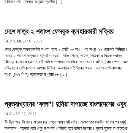
ইউনিয়ন সেবা কেন্দ্রের মাধ্যমে স্থানীয় […]
দেশে মাত্র ২ শতাংশ ফেসবুক ব্যবহারকারী সক্রিয়
SEPTEMBER 6, 2017
দেশে ফেসবুক ব্যবহারকারীর সংখ্যা প্রায় ২ কোটি ৯০ লাখ। এর মধ্যে ৯৮ শতাংশই নিষ্ক্রিয়।
মাত্র ২ শতাংশ সক্রিয়। স্ট্যাটাস দেওয়া, নিউজ শেয়ার, লাইক, মন্তব্য ও বিতর্ক করাসহ
বিভিন্ন কাজের মাধ্যমে তারাই জমিয়ে রেখেছেন সামাজিক যোগাযোগের এই ভার্চুয়াল স্পেস। আর
সক্রিয়দের বেশিরভাগের আগ্রহ বিভিন্ন অনলাইন ও দৈনিকের খবরে। দেশের মোট ব্যবহার
হওয়া (৪৩৬ গিগা) ব্যান্ডউইথের প্রায় ৮৮ […]
প্রত্যাখ্যানের ‘বদলা’! দুনিয়া দাপাচ্ছে বাংলাদেশের ওষুধ
AUGUST 27, 2017
কী ছিল আর কী হল। মাঝের চার দশকে আমূল পরিবর্তন। একাত্তরে স্বাধীন হওয়ার পর মুমূর্ষু
বাংলাদেশ। অন্নের সঙ্গে ওষুধের সংকট। বাঁচতে হলে দুটোই দরকার। সুজলা সুফলা বাংলাদেশের