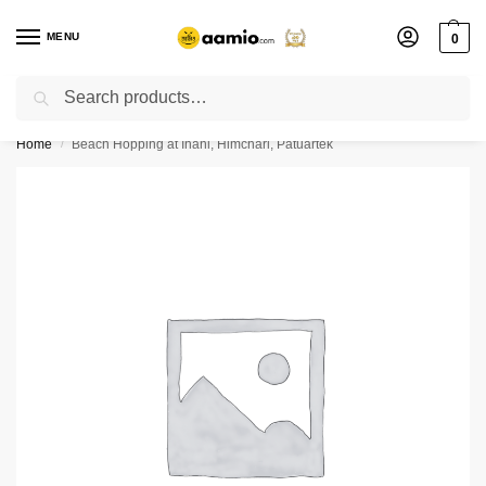
MENU
0
Search
Flash sale unlocked ⚡ % off with code “”
Home
Beach Hopping at Inani, Himchari, Patuartek
/