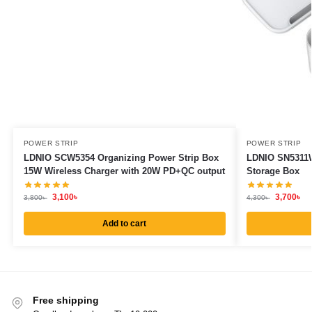
POWER STRIP
POWER STRIP
LDNIO SCW5354 Organizing Power Strip Box
LDNIO SN5311W
15W Wireless Charger with 20W PD+QC output
Storage Box
3,100
৳
3,700
৳
3,800
৳
4,300
৳
Add to cart
Free shipping