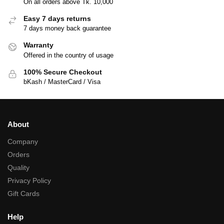
On all orders above Tk. 10,000
Easy 7 days returns
7 days money back guarantee
Warranty
Offered in the country of usage
100% Secure Checkout
bKash / MasterCard / Visa
About
Company
Orders
Quality
Privacy Policy
Gift Cards
Help