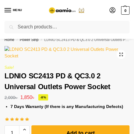
MENU
0
Search
Flash sale unlocked ⚡ % off with code “”
Home
Power Strip
LDNIO SC2413 PD & QC3.0 2 Universal Outlets Power Socket
/
/
Sale!
LDNIO SC2413 PD & QC3.0 2
Universal Outlets Power Socket
1,850
৳
2,000
৳
-8%
7 Days Warranty (If there is any Manufacturing Defects)
Add to cart