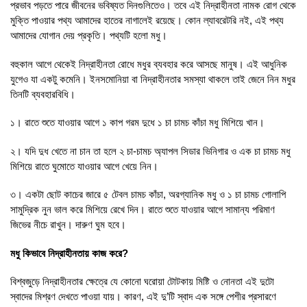
প্রভাব পড়তে পারে জীবনের ভবিষ্যত দিনগুলিতেও। তবে এই নিদ্রাহীনতা নামক রোগ থেকে
‍মুক্তি পাওয়ার পথ্য আমাদের হাতের নাগালেই রয়েছে। কোন ল্যাবরেটরি নই, এই পথ্য
আমাদের যোগান দেয় প্রকৃতি। পথ্যটি হলো মধু।
বহুকাল আগে থেকেই নিদ্রাহীনতা রোধে মধুর ব্যবহার করে আসছে মানুষ। এই আধুনিক
যুগেও যা একটু কমেনি। ইনসমোনিয়া বা নিদ্রাহীনতার সমস্যা থাকলে তাই জেনে নিন মধুর
তিনটি ব্যবহারবিধি।
১। রাতে শুতে যাওয়ার আগে ১ কাপ গরম দুধে ১ চা চামচ কাঁচা মধু মিশিয়ে খান।
২। যদি দুধ খেতে না চান তা হলে ২ চা-চামচ অ্যাপল সিডার ভিনিগার ও এক চা চামচ মধু
মিশিয়ে রাতে ঘুমোতে যাওয়ার আগে খেয়ে নিন।
৩। একটা ছোট কাচের জারে ৫ টেবল চামচ কাঁচা, অরগ্যানিক মধু ও ১ চা চামচ গোলাপি
সামুদ্রিক নুন ভাল করে মিশিয়ে রেখে দিন। রাতে শুতে যাওয়ার আগে সামান্য পরিমাণ
জিভের নীচে রাখুন। দারুণ ঘুম হবে।
মধু কিভাবে নিদ্রাহীনতায় কাজ করে?
বিশ্বজুড়ে নিদ্রাহীনতার ক্ষেত্রে যে কোনো ঘরোয়া টোটকায় মিষ্টি ও নোনতা এই দুটো
স্বাদের মিশ্রণ দেখতে পাওয়া যায়। কারণ, এই দু’টি স্বাদ এক সঙ্গে পেশীর প্রসারণে