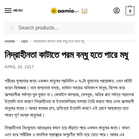
MENU
0
Search
Flash sale unlocked ⚡ % off with code “”
Home
Tips
নিদ্রাহীনতা কাটাতে পরম বন্ধু হতে পারে মধু
/
/
নিদ্রাহীনতা কাটাতে পরম বন্ধু হতে পারে মধু
APRIL 24, 2017
শরীরের সুস্থতার জন্য একজন মানুষের প্রতিদিন ৮ ঘণ্টা ঘুমানোর প্রয়োজন; এমন দাবিই
করেন বিষেজ্ঞরা। তবে বাস্তবতা বলছে, বর্তমান সময়ের অধিকাংশ মানুষ, বিশেষ করে
অল্পবয়সীরা পর্যাপ্ত ঘুম ঘুমান না। মোবাইল কালচার, ফেসবুক, অধিক রাত পর্যন্ত পড়ালেখা
ইত্যাদি নানা কারণে নিদ্রাহীনতা বা ইনসমোনিয়ার সমস্যা তৈরি করতে পারে এসব অল্পবয়সী
মানুষের মধ্যে। আবার কাজের চাপ, দুশ্চিন্তা ইত্যাদি কারণে এই রোগে আক্রান্ত হতে
পারেন পূর্ণ বয়স্ক মানুষেরা।
নিদ্রাহীনতা নিঃসন্দেহে আতঙ্কের কারণ হয়ে দাঁড়াতে পারে একজন মানুষের জন্য। কারণ
এতে করে শারীরিক ও মানসিক স্বাস্থ্যের অপূরণীয় ক্ষতি হয়ে যেতে পারে। আবার এর