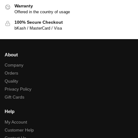
Warranty
Offered in the country of usage
100% Secure Checkout
bKash / MasterCard / Visa
About
Company
Orders
Quality
Privacy Policy
Gift Cards
Help
My Account
Customer Help
Contact Us